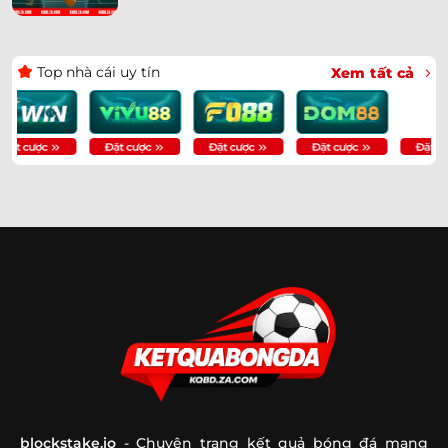
Top nhà cái uy tín
Xem tất cả
blockstake.io
- Chuyên trang kết quả bóng đá mang