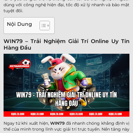
dùng với công nghệ hiện đại, tốc độ xử lý nhanh và bảo mật
tuyệt đối.
Nội Dung
WIN79 – Trải Nghiệm Giải Trí Online Uy Tín
Hàng Đầu
Ngay từ khi xuất hiện,
WIN79
đã nhanh chóng khẳng định vị
thế của mình trong lĩnh vực giải trí trực tuyến. Nền tảng này