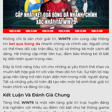
Không chỉ là sân chơi giải trí,
WIN79
còn cung cấp thông
tin
ket qua bong da
nhanh chóng và chính xác. Người chơi
có thể theo dõi các trận đấu, tỷ số và thống kê một cách dễ
dàng. Hệ thống cập nhật liên tục, đảm bảo không bỏ lỡ bất
kỳ diễn biến quan trọng nào.
Đây là tính năng hữu ích cho những ai yêu thích thể thao và
muốn kết hợp giải trí với việc theo dõi tin tức. Sự tiện lợi này
giúp nền tảng trở nên toàn diện hơn trong mắt người dùng.
Tất cả những yếu tố trên đã tạo nên một hệ sinh thái giải trí
hoàn chỉnh và đáng tin cậy.
Kết Luận Và Đánh Giá Chung
Tổng thể,
WIN79
là một nền tảng giải trí trực tuyến đáng
trải nghiệm với nhiều ưu điểm nổi bật như hệ thống game