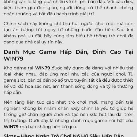
không cần lo lắng quá nhiều về chi phí ban đầu. Với các điều
kiện tham gia đơn giản, người dùng có thể nhanh chóng
nhận thưởng và bắt đầu hành trình giải trí.
Chính sách này không chỉ thu hút người chơi mới mà còn
tạo ấn tượng tốt ngay từ những bước đầu tiên. Sau khi
khám phá ưu đãi, hãy cùng tìm hiểu hệ thống trò chơi đa
dạng của nhà cái uy tín này.
Danh Mục Game Hấp Dẫn, Đỉnh Cao Tại
WIN79
Kho game tại
WIN79
được xây dựng đa dạng với nhiều thể
loại khác nhau, đáp ứng mọi nhu cầu của người chơi. Từ
game slot, bắn cá đến xổ số trực tuyến, tất cả đều được thiết
kế với đồ họa sắc nét, âm thanh sống động và tỷ lệ thưởng
hấp dẫn.
Nền tảng liên tục cập nhật trò chơi mới, mang đến trải
nghiệm không bị nhàm chán. Đây chính là yếu tố giúp hệ
thống giữ chân người chơi và tạo nên sức hút lâu dài trên
thị trường. Dưới đây là những danh mục game nổi bật của
WIN79
mà bạn không nên bỏ qua.
Slots – Hàng Ngàn Trò Chơi Nổ Hũ Siêu Hấp Dẫn