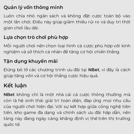
Quản lý vốn thông minh
Luôn chia nhỏ ngân sách và không đặt cược toàn bộ vào
một lần chơi. Điều này giúp giảm thiểu rủi ro và duy trì thời
gian chơi lâu dài.
Lựa chọn trò chơi phù hợp
Mỗi người chơi nên chọn loại hình cá cược phù hợp với kinh
nghiệm và sở thích cá nhân để tăng cơ hội chiến thắng.
Tận dụng khuyến mãi
Đừng bỏ lỡ các chương trình ưu đãi tại
NBet
, vì đây là cách
giúp tăng vốn và cơ hội thắng cược hiệu quả.
Kết luận
NBet
không chỉ là một nhà cái cá cược thông thường mà
còn là hệ sinh thái giải trí toàn diện, đáp ứng mọi nhu cầu
của người chơi hiện đại. Với sự kết hợp giữa công nghệ tiên
tiến, kho game đa dạng và chính sách ưu đãi hấp dẫn, nền
tảng này đang ngày càng khẳng định vị thế trên thị trường
quốc tế.