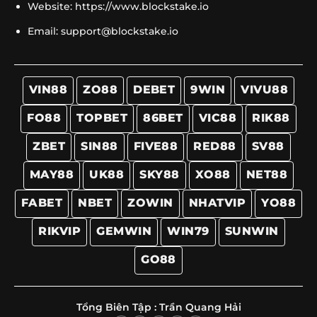
Website: https://www.blockstake.io
Email:
support@blockstake.io
VIN88
ZO88
DEBET
9WIN
VIVU88
FO88
TOPBET
86BET
VIC88
RIK88
ZBET
SIN88
FIVE88
RED88
SV88
MAY88
UK88
SKY88
XO88
NET88
FABET
NBET
ZOWIN
NHATVIP
YO88
RIKVIP
GEMWIN
WIN79
SUNWIN
GO88
Tổng Biên Tập :
Trần Quang Hải