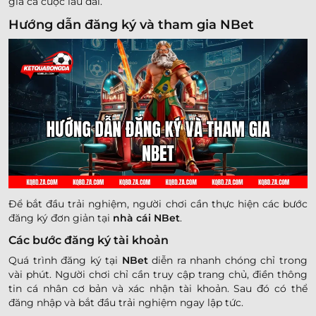
gia cá cược lâu dài.
Hướng dẫn đăng ký và tham gia NBet
Để bắt đầu trải nghiệm, người chơi cần thực hiện các bước
đăng ký đơn giản tại
nhà cái NBet
.
Các bước đăng ký tài khoản
Quá trình đăng ký tại
NBet
diễn ra nhanh chóng chỉ trong
vài phút. Người chơi chỉ cần truy cập trang chủ, điền thông
tin cá nhân cơ bản và xác nhận tài khoản. Sau đó có thể
đăng nhập và bắt đầu trải nghiệm ngay lập tức.