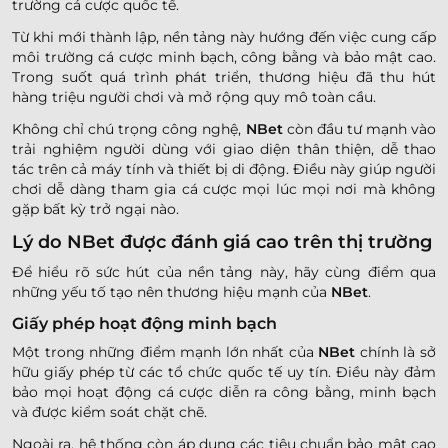
trường cá cược quốc tế.
Từ khi mới thành lập, nền tảng này hướng đến việc cung cấp
môi trường cá cược minh bạch, công bằng và bảo mật cao.
Trong suốt quá trình phát triển, thương hiệu đã thu hút
hàng triệu người chơi và mở rộng quy mô toàn cầu.
Không chỉ chú trọng công nghệ,
NBet
còn đầu tư mạnh vào
trải nghiệm người dùng với giao diện thân thiện, dễ thao
tác trên cả máy tính và thiết bị di động. Điều này giúp người
chơi dễ dàng tham gia cá cược mọi lúc mọi nơi mà không
gặp bất kỳ trở ngại nào.
Lý do NBet được đánh giá cao trên thị trường
Để hiểu rõ sức hút của nền tảng này, hãy cùng điểm qua
những yếu tố tạo nên thương hiệu mạnh của
NBet
.
Giấy phép hoạt động minh bạch
Một trong những điểm mạnh lớn nhất của
NBet
chính là sở
hữu giấy phép từ các tổ chức quốc tế uy tín. Điều này đảm
bảo mọi hoạt động cá cược diễn ra công bằng, minh bạch
và được kiểm soát chặt chẽ.
Ngoài ra, hệ thống còn áp dụng các tiêu chuẩn bảo mật cao