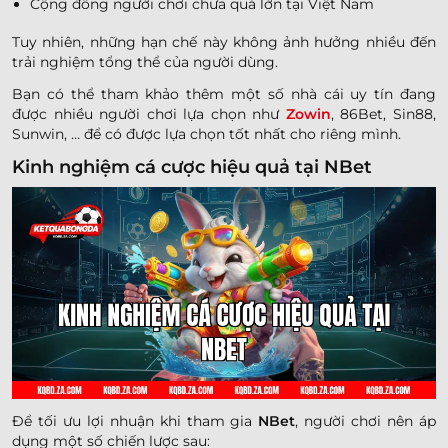
Cộng đồng người chơi chưa quá lớn tại Việt Nam
Tuy nhiên, những hạn chế này không ảnh hưởng nhiều đến
trải nghiệm tổng thể của người dùng.
Bạn có thể tham khảo thêm một số nhà cái uy tín đang
được nhiều người chơi lựa chọn như
Zowin
, 86Bet, Sin88,
Sunwin, … để có được lựa chọn tốt nhất cho riêng mình.
Kinh nghiệm cá cược hiệu quả tại NBet
Để tối ưu lợi nhuận khi tham gia
NBet
, người chơi nên áp
dụng một số chiến lược sau: