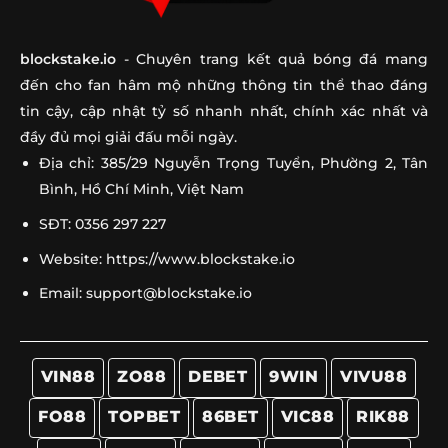
blockstake.io
- Chuyên trang kết quả bóng đá mang
đến cho fan hâm mộ những thông tin thể thao đáng
tin cậy, cập nhật tỷ số nhanh nhất, chính xác nhất và
đầy đủ mọi giải đấu mỗi ngày.
Địa chỉ: 385/29 Nguyễn Trọng Tuyển, Phường 2, Tân
Bình, Hồ Chí Minh, Việt Nam
SĐT: 0356 297 227
Website: https://www.blockstake.io
Email:
support@blockstake.io
VIN88
ZO88
DEBET
9WIN
VIVU88
FO88
TOPBET
86BET
VIC88
RIK88