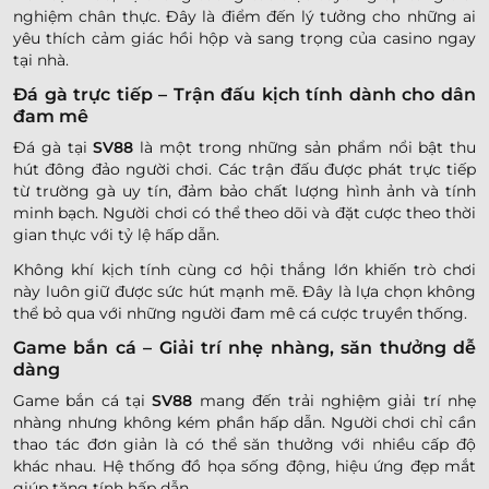
nghiệm chân thực. Đây là điểm đến lý tưởng cho những ai
yêu thích cảm giác hồi hộp và sang trọng của casino ngay
tại nhà.
Đá gà trực tiếp – Trận đấu kịch tính dành cho dân
đam mê
Đá gà tại
SV88
là một trong những sản phẩm nổi bật thu
hút đông đảo người chơi. Các trận đấu được phát trực tiếp
từ trường gà uy tín, đảm bảo chất lượng hình ảnh và tính
minh bạch. Người chơi có thể theo dõi và đặt cược theo thời
gian thực với tỷ lệ hấp dẫn.
Không khí kịch tính cùng cơ hội thắng lớn khiến trò chơi
này luôn giữ được sức hút mạnh mẽ. Đây là lựa chọn không
thể bỏ qua với những người đam mê cá cược truyền thống.
Game bắn cá – Giải trí nhẹ nhàng, săn thưởng dễ
dàng
Game bắn cá tại
SV88
mang đến trải nghiệm giải trí nhẹ
nhàng nhưng không kém phần hấp dẫn. Người chơi chỉ cần
thao tác đơn giản là có thể săn thưởng với nhiều cấp độ
khác nhau. Hệ thống đồ họa sống động, hiệu ứng đẹp mắt
giúp tăng tính hấp dẫn.