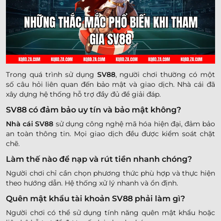
Trong quá trình sử dụng
SV88
, người chơi thường có một
số câu hỏi liên quan đến bảo mật và giao dịch. Nhà cái đã
xây dựng hệ thống hỗ trợ đầy đủ để giải đáp.
SV88 có đảm bảo uy tín và bảo mật không?
Nhà cái SV88
sử dụng công nghệ mã hóa hiện đại, đảm bảo
an toàn thông tin. Mọi giao dịch đều được kiểm soát chặt
chẽ.
Làm thế nào để nạp và rút tiền nhanh chóng?
Người chơi chỉ cần chọn phương thức phù hợp và thực hiện
theo hướng dẫn. Hệ thống xử lý nhanh và ổn định.
Quên mật khẩu tài khoản SV88 phải làm gì?
Người chơi có thể sử dụng tính năng quên mật khẩu hoặc