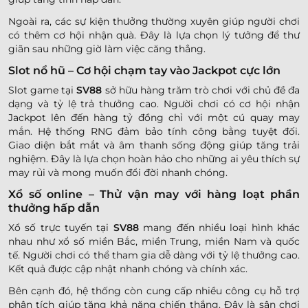
Ngoài ra, các sự kiện thưởng thường xuyên giúp người chơi
có thêm cơ hội nhận quà. Đây là lựa chọn lý tưởng để thư
giãn sau những giờ làm việc căng thẳng.
Slot nổ hũ – Cơ hội chạm tay vào Jackpot cực lớn
Slot game tại
SV88
sở hữu hàng trăm trò chơi với chủ đề đa
dạng và tỷ lệ trả thưởng cao. Người chơi có cơ hội nhận
Jackpot lên đến hàng tỷ đồng chỉ với một cú quay may
mắn. Hệ thống RNG đảm bảo tính công bằng tuyệt đối.
Giao diện bắt mắt và âm thanh sống động giúp tăng trải
nghiệm. Đây là lựa chọn hoàn hảo cho những ai yêu thích sự
may rủi và mong muốn đổi đời nhanh chóng.
Xổ số online – Thử vận may với hàng loạt phần
thưởng hấp dẫn
Xổ số trực tuyến tại
SV88
mang đến nhiều loại hình khác
nhau như xổ số miền Bắc, miền Trung, miền Nam và quốc
tế. Người chơi có thể tham gia dễ dàng với tỷ lệ thưởng cao.
Kết quả được cập nhật nhanh chóng và chính xác.
Bên cạnh đó, hệ thống còn cung cấp nhiều công cụ hỗ trợ
phân tích giúp tăng khả năng chiến thắng. Đây là sân chơi