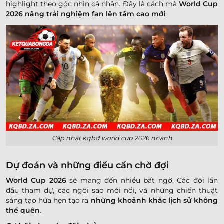
highlight theo góc nhìn cá nhân. Đây là cách mà
World Cup
2026 nâng trải nghiệm fan lên tầm cao mới
.
Cập nhật kqbd world cup 2026 nhanh
Dự đoán và những điều cần chờ đợi
World Cup 2026
sẽ mang đến nhiều bất ngờ. Các đội lần
đầu tham dự, các ngôi sao mới nổi, và những chiến thuật
sáng tạo hứa hẹn tạo ra
những khoảnh khắc lịch sử không
thể quên
.