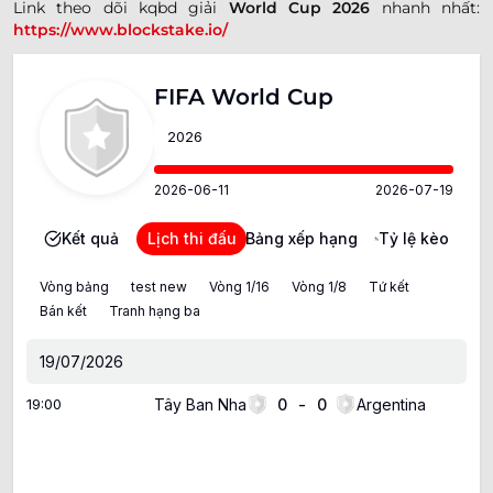
Link theo dõi kqbd giải
World Cup 2026
nhanh nhất:
https://www.blockstake.io/
FIFA World Cup
2026
2026-06-11
2026-07-19
Kết quả
Lịch thi đấu
Bảng xếp hạng
Tỷ lệ kèo
Vòng bảng
test new
Vòng 1/16
Vòng 1/8
Tứ kết
Bán kết
Tranh hạng ba
Chung kết
19/07/2026
Tây Ban Nha
0
-
0
Argentina
19:00