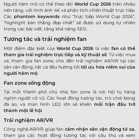
Người hâm mộ có thể theo dõi
World Cup 2026
trên nhiều
nền tảng, với hình ảnh 4K và phân tích chiến thuật trực tiếp.
Các
phantom keywords
như “trực tiếp World Cup 2026”,
“highlight bàn thắng đẹp nhất” sẽ được sử dụng tự nhiên
trong các bài viết, tăng khả năng SEO.
Tương tác và trải nghiệm fan
Một điểm đặc biệt của
World Cup 2026
là việc
fan có thể
tham gia trải nghiệm trực tiếp và kỹ thuật số
. Từ việc mua
vé, tham gia fan zone, cho đến trải nghiệm AR/VR tại các
sân vận động, tất cả đều hướng tới
tối ưu hóa niềm vui của
người hâm mộ
.
Fan zone sống động
Tại mỗi thành phố chủ nhà, fan zone là nơi hội tụ hàng
nghìn người cổ vũ. Các hoạt động tương tác, trò chơi bóng
đá ảo, và màn hình LED lớn sẽ khiến
mỗi trận đấu trở
thành một lễ hội
.
Trải nghiệm AR/VR
Công nghệ AR/VR giúp fan
cảm nhận sân vận động từ xa
,
tham gia các hoạt động tương tác với cầu thủ và xem