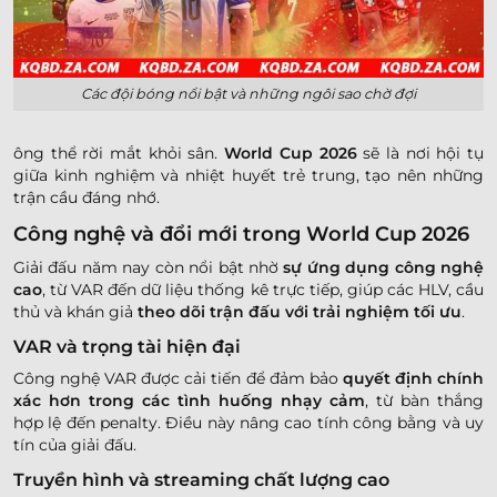
Các đội bóng nổi bật và những ngôi sao chờ đợi
ông thể rời mắt khỏi sân.
World Cup 2026
sẽ là nơi hội tụ
giữa kinh nghiệm và nhiệt huyết trẻ trung, tạo nên những
trận cầu đáng nhớ.
Công nghệ và đổi mới trong World Cup 2026
Giải đấu năm nay còn nổi bật nhờ
sự ứng dụng công nghệ
cao
, từ VAR đến dữ liệu thống kê trực tiếp, giúp các HLV, cầu
thủ và khán giả
theo dõi trận đấu với trải nghiệm tối ưu
.
VAR và trọng tài hiện đại
Công nghệ VAR được cải tiến để đảm bảo
quyết định chính
xác hơn trong các tình huống nhạy cảm
, từ bàn thắng
hợp lệ đến penalty. Điều này nâng cao tính công bằng và uy
tín của giải đấu.
Truyền hình và streaming chất lượng cao