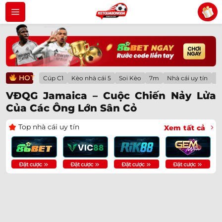
Bỏ
qua
nội
dung
HOT
Cúp C1
Kèo nhà cái 5
Soi Kèo
7m
Nhà cái uy tín
Lị
VĐQG Jamaica – Cuộc Chiến Nảy Lửa
Của Các Ông Lớn Sân Cỏ
Top nhà cái uy tín
Xem tất cả
Trận Hot
Tất cả giải đấu
TL Malaysia
Five88
Kèo TT
Xem bóng
Hôm nay
Ngày mai
10/08