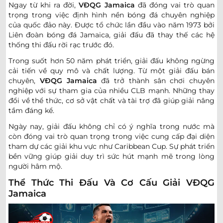
Ngay từ khi ra đời,
VĐQG Jamaica
đã đóng vai trò quan
trọng trong việc định hình nền bóng đá chuyên nghiệp
của quốc đảo này. Được tổ chức lần đầu vào năm 1973 bởi
Liên đoàn bóng đá Jamaica, giải đấu đã thay thế các hệ
thống thi đấu rời rạc trước đó.
Trong suốt hơn 50 năm phát triển, giải đấu không ngừng
cải tiến về quy mô và chất lượng. Từ một giải đấu bán
chuyên,
VĐQG Jamaica
đã trở thành sân chơi chuyên
nghiệp với sự tham gia của nhiều CLB mạnh. Những thay
đổi về thể thức, cơ sở vật chất và tài trợ đã giúp giải nâng
tầm đáng kể.
Ngày nay, giải đấu không chỉ có ý nghĩa trong nước mà
còn đóng vai trò quan trọng trong việc cung cấp đại diện
tham dự các giải khu vực như Caribbean Cup. Sự phát triển
bền vững giúp giải duy trì sức hút mạnh mẽ trong lòng
người hâm mộ.
Thể Thức Thi Đấu Và Cơ Cấu Giải VĐQG
Jamaica