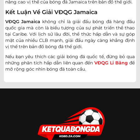
nâng cao vị thế của bóng đá Jamaica trên bản đồ thế giới.
Kết Luận Về Giải VĐQG Jamaica
VĐQG Jamaica
không chỉ là giải đấu bóng đá hàng đầu
quốc gia mà còn là biểu tượng của sự phát triển thể thao
tại Caribe. Với lịch sử lâu đời, thể thức hấp dẫn và sự góp
mặt của nhiều CLB mạnh, giải đấu ngày càng khẳng định
vị thế trên bản đồ bóng đá thế giới.
Nếu bạn yêu thích các giải bóng đá quốc tế, đừng bỏ qua
những phân tích hấp dẫn liên quan đến
VĐQG Li Băng
để
mở rộng góc nhìn bóng đá toàn cầu.