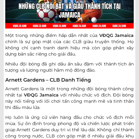
Một trong những điểm hấp dẫn nhất của
VĐQG Jamaica
chính là sự góp mặt của các CLB giàu truyền thống. Họ
không chỉ cạnh tranh danh hiệu mà còn góp phần xây
dựng bản sắc riêng cho giải đấu.
Nhiều đội bóng đã ghi dấu ấn sâu đậm với thành tích ấn
tượng và lượng người hâm mộ đông đảo.
Arnett Gardens – CLB Danh Tiếng
Arnett Gardens là một trong những đội bóng thành công
nhất tại
VĐQG Jamaica
với nhiều chức vô địch. Đội bóng
này nổi tiếng với lối chơi tấn công mạnh mẽ và tinh thần
thi đấu máu lửa.
Họ luôn là ứng cử viên hàng đầu cho chức vô địch mỗi
mùa. Sự ổn định trong phong độ và chiến lược phát triển
giúp Arnett Gardens duy trì vị thế lâu dài. Không chỉ thành
công trong nước, CLB còn góp mặt ở nhiều giải đấu khu