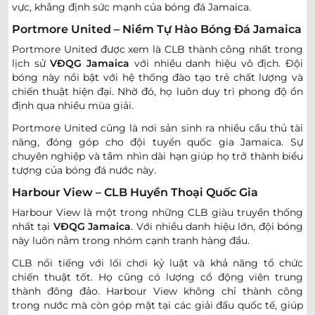
vực, khẳng định sức mạnh của bóng đá Jamaica.
Portmore United – Niềm Tự Hào Bóng Đá Jamaica
Portmore United được xem là CLB thành công nhất trong
lịch sử
VĐQG Jamaica
với nhiều danh hiệu vô địch. Đội
bóng này nổi bật với hệ thống đào tạo trẻ chất lượng và
chiến thuật hiện đại. Nhờ đó, họ luôn duy trì phong độ ổn
định qua nhiều mùa giải.
Portmore United cũng là nơi sản sinh ra nhiều cầu thủ tài
năng, đóng góp cho đội tuyển quốc gia Jamaica. Sự
chuyên nghiệp và tầm nhìn dài hạn giúp họ trở thành biểu
tượng của bóng đá nước này.
Harbour View – CLB Huyền Thoại Quốc Gia
Harbour View là một trong những CLB giàu truyền thống
nhất tại
VĐQG Jamaica
. Với nhiều danh hiệu lớn, đội bóng
này luôn nằm trong nhóm cạnh tranh hàng đầu.
CLB nổi tiếng với lối chơi kỷ luật và khả năng tổ chức
chiến thuật tốt. Họ cũng có lượng cổ động viên trung
thành đông đảo. Harbour View không chỉ thành công
trong nước mà còn góp mặt tại các giải đấu quốc tế, giúp