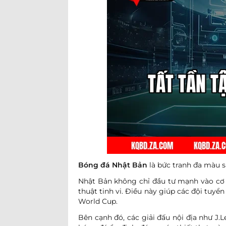
Bóng đá Nhật Bản
là bức tranh đa màu s
Nhật Bản không chỉ đầu tư mạnh vào cơ s
thuật tinh vi. Điều này giúp các đội tuyể
World Cup.
Bên cạnh đó, các giải đấu nội địa như J.