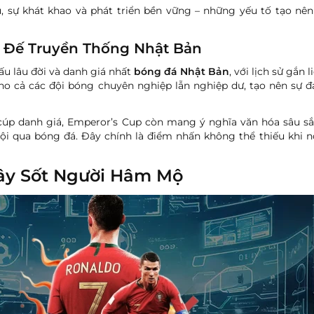
u, sự khát khao và phát triển bền vững – những yếu tố tạo nê
 Đế Truyền Thống Nhật Bản
u lâu đời và danh giá nhất
bóng đá Nhật Bản
, với lịch sử gắn
ho cả các đội bóng chuyên nghiệp lẫn nghiệp dư, tạo nên sự 
 cúp danh giá, Emperor’s Cup còn mang ý nghĩa văn hóa sâu sắc
 hội qua bóng đá. Đây chính là điểm nhấn không thể thiếu khi n
Gây Sốt Người Hâm Mộ