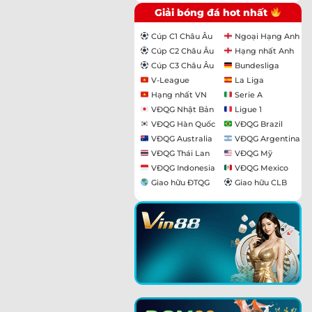
Giải bóng đá hot nhất
Cúp C1 Châu Âu
Ngoại Hạng Anh
Cúp C2 Châu Âu
Hạng nhất Anh
Cúp C3 Châu Âu
Bundesliga
V-League
La Liga
Hạng nhất VN
Serie A
VĐQG Nhật Bản
Ligue 1
VĐQG Hàn Quốc
VĐQG Brazil
VĐQG Australia
VĐQG Argentina
VĐQG Thái Lan
VĐQG Mỹ
VĐQG Indonesia
VĐQG Mexico
Giao hữu ĐTQG
Giao hữu CLB