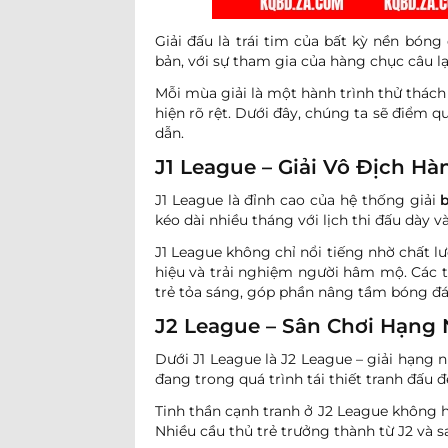
Giải đấu là trái tim của bất kỳ nền bón
bản, với sự tham gia của hàng chục câu l
Mỗi mùa giải là một hành trình thử thách
hiện rõ rệt. Dưới đây, chúng ta sẽ điểm 
dẫn.
J1 League – Giải Vô Địch H
J1 League là đỉnh cao của hệ thống giải
kéo dài nhiều tháng với lịch thi đấu dày và
J1 League không chỉ nổi tiếng nhờ chất l
hiệu và trải nghiệm người hâm mộ. Các tr
trẻ tỏa sáng, góp phần nâng tầm bóng đá 
J2 League – Sân Chơi Hạng 
Dưới J1 League là J2 League – giải hạng 
đang trong quá trình tái thiết tranh đấu 
Tinh thần cạnh tranh ở J2 League không 
Nhiều cầu thủ trẻ trưởng thành từ J2 và s