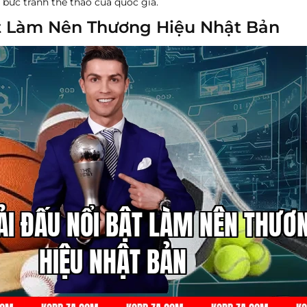
 bức tranh thể thao của quốc gia.
t Làm Nên Thương Hiệu Nhật Bản