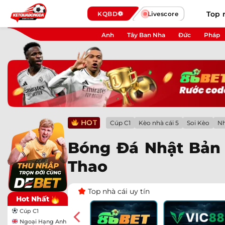
Bỏ
Top 
KQBD
Livescore
qua
nội
Anh
Tây Ban Nha
Đức
Pháp
dung
HOT
Cúp C1
Kèo nhà cái 5
Soi Kèo
Nh
Bóng Đá Nhật Bản 
Thao
Top nhà cái uy tín
Hot Nhất
Cúp C1
Ngoại Hạng Anh