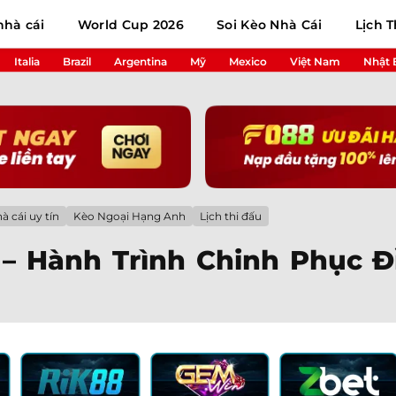
nhà cái
World Cup 2026
Soi Kèo Nhà Cái
Lịch 
Italia
Brazil
Argentina
Mỹ
Mexico
Việt Nam
Nhật 
à cái uy tín
Kèo Ngoại Hạng Anh
Lịch thi đấu
– Hành Trình Chinh Phục Đ