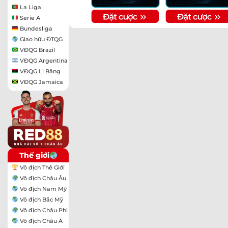
La Liga
Serie A
Bundesliga
Giao hữu ĐTQG
BÓNG ĐÁ
Ẩn
0
trận
[Hiển thị tất cả]
VĐQG Brazil
VĐQG Argentina
Kèo trực tuyến
Xem bóng
Hôm nay
N
VĐQG Li Băng
VĐQG Jamaica
Trận Hot
Tất cả giải đấu
Thế giới
Vô địch Thế Giới
Vô địch Châu Âu
Vô địch Nam Mỹ
Vô địch Bắc Mỹ
Vô địch Châu Phi
Vô địch Châu Á