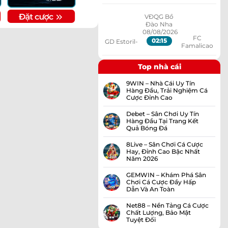
VĐQG Bồ
Đào Nha
08/08/2026
FC
02:15
GD Estoril-Praia
Famalicao
Top nhà cái
9WIN – Nhà Cái Uy Tín
Hàng Đầu, Trải Nghiệm Cá
Hai dòng kèo
Cược Đỉnh Cao
Debet – Sân Chơi Uy Tín
Hàng Đầu Tại Trang Kết
Quả Bóng Đá
8Live – Sân Chơi Cá Cược
Hay, Đỉnh Cao Bậc Nhất
Năm 2026
GEMWIN – Khám Phá Sân
Chơi Cá Cược Đầy Hấp
Dẫn Và An Toàn
Net88 – Nền Tảng Cá Cược
Chất Lượng, Bảo Mật
Tuyệt Đối