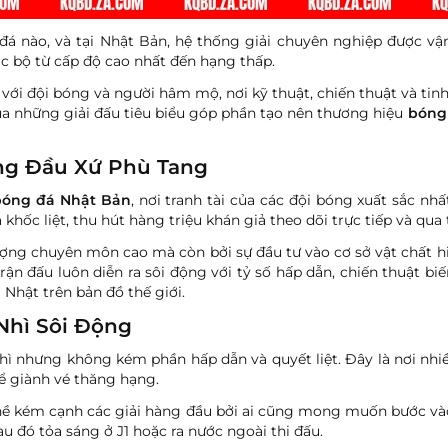
g đá nào, và tại Nhật Bản, hệ thống giải chuyên nghiệp được v
ạc bộ từ cấp độ cao nhất đến hạng thấp.
 với đội bóng và người hâm mộ, nơi kỹ thuật, chiến thuật và ti
qua những giải đấu tiêu biểu góp phần tạo nên thương hiệu
bóng
àng Đầu Xứ Phù Tang
bóng đá Nhật Bản
, nơi tranh tài của các đội bóng xuất sắc nh
 khốc liệt, thu hút hàng triệu khán giả theo dõi trực tiếp và qua
ượng chuyên môn cao mà còn bởi sự đầu tư vào cơ sở vật chất h
ận đấu luôn diễn ra sôi động với tỷ số hấp dẫn, chiến thuật bi
Nhật trên bản đồ thế giới.
Nhì Sôi Động
nhì nhưng không kém phần hấp dẫn và quyết liệt. Đây là nơi nhi
để giành vé thăng hạng.
hề kém cạnh các giải hàng đầu bởi ai cũng mong muốn bước vào 
au đó tỏa sáng ở J1 hoặc ra nước ngoài thi đấu.