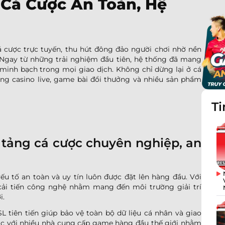
 Cá Cược An Toàn, Hệ
g
cá cược trực tuyến, thu hút đông đảo người chơi nhờ nền
. Ngay từ những trải nghiệm đầu tiên, hệ thống đã mang
inh bạch trong mọi giao dịch. Không chỉ dừng lại ở cá
ng casino live, game bài đổi thưởng và nhiều sản phẩm
Ti
N
tảng cá cược chuyên nghiệp, an
Br
00
ếu tố an toàn và uy tín luôn được đặt lên hàng đầu. Với
i tiến công nghệ nhằm mang đến môi trường giải trí
i.
tiên tiến giúp bảo vệ toàn bộ dữ liệu cá nhân và giao
N
c với nhiều nhà cung cấp game hàng đầu thế giới nhằm
L