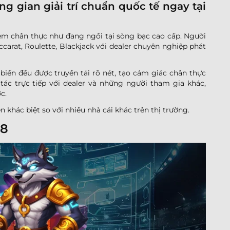
ng gian giải trí chuẩn quốc tế ngay tại
m chân thực như đang ngồi tại sòng bạc cao cấp. Người
ccarat, Roulette, Blackjack với dealer chuyên nghiệp phát
iến đều được truyền tải rõ nét, tạo cảm giác chân thực
tác trực tiếp với dealer và những người tham gia khác,
c.
n khác biệt so với nhiều nhà cái khác trên thị trường.
88