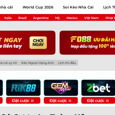
nhà cái
World Cup 2026
Soi Kèo Nhà Cái
Lịch 
Italia
Brazil
Argentina
Mỹ
Mexico
Việt Nam
Nhật 
à cái uy tín
Kèo Ngoại Hạng Anh
Lịch thi đấu