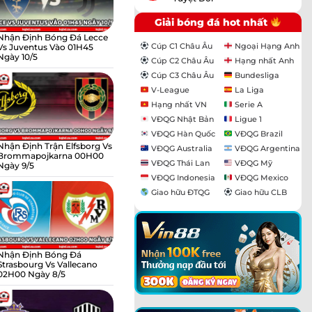
H45 Ngày 10/5
Giải bóng đá hot nhất
Nhận Định Bóng Đá Lecce
Cúp C1 Châu Âu
Ngoại Hạng Anh
Vs Juventus Vào 01H45
Ngày 10/5
Cúp C2 Châu Âu
Hạng nhất Anh
Cúp C3 Châu Âu
Bundesliga
V-League
La Liga
ận Định Trận Elfsborg
Hạng nhất VN
Serie A
s Brommapojkarna
VĐQG Nhật Bản
Ligue 1
H00 Ngày 9/5
VĐQG Hàn Quốc
VĐQG Brazil
Nhận Định Trận Elfsborg Vs
VĐQG Australia
VĐQG Argentina
Brommapojkarna 00H00
VĐQG Thái Lan
VĐQG Mỹ
Ngày 9/5
VĐQG Indonesia
VĐQG Mexico
Giao hữu ĐTQG
Giao hữu CLB
hận Định Bóng Đá
rasbourg Vs Vallecano
H00 Ngày 8/5
Nhận Định Bóng Đá
Strasbourg Vs Vallecano
02H00 Ngày 8/5
hận Định Sanfrecce