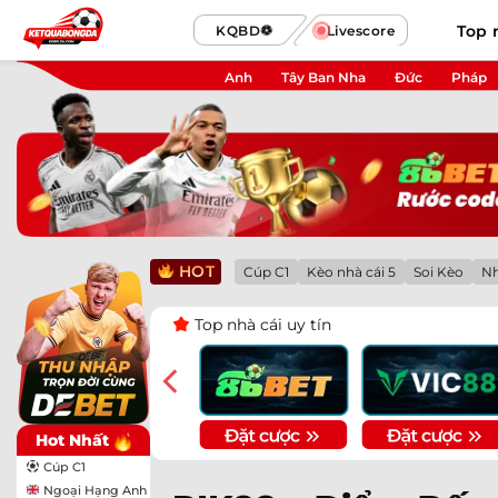
Bỏ
Top 
KQBD
Livescore
qua
nội
Anh
Tây Ban Nha
Đức
Pháp
dung
HOT
Cúp C1
Kèo nhà cái 5
Soi Kèo
Nh
Top nhà cái uy tín
Hot Nhất
Cúp C1
Ngoại Hạng Anh