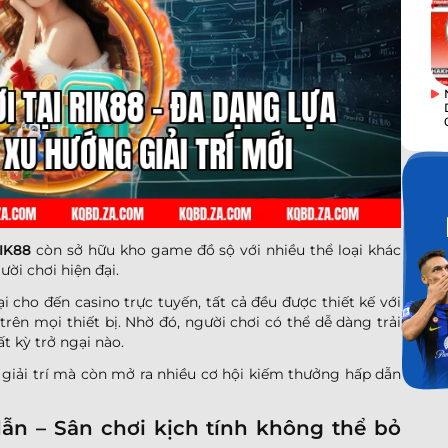
N
D
Pa
IK88
còn sở hữu kho game đồ sộ với nhiều thể loại khác
ười chơi hiện đại.
i cho đến casino trực tuyến, tất cả đều được thiết kế với
ên mọi thiết bị. Nhờ đó, người chơi có thể dễ dàng trải
 kỳ trở ngại nào.
 giải trí mà còn mở ra nhiều cơ hội kiếm thưởng hấp dẫn
ẫn – Sân chơi kịch tính không thể bỏ