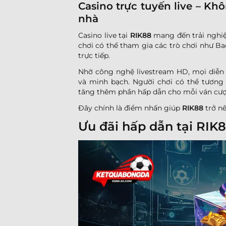
Casino trực tuyến live – Khô
nhà
Casino live tại
RIK88
mang đến trải nghiệ
chơi có thể tham gia các trò chơi như Ba
trực tiếp.
Nhờ công nghệ livestream HD, mọi diễn b
và minh bạch. Người chơi có thể tương 
tăng thêm phần hấp dẫn cho mỗi ván cượ
Đây chính là điểm nhấn giúp
RIK88
trở nê
Ưu đãi hấp dẫn tại RIK