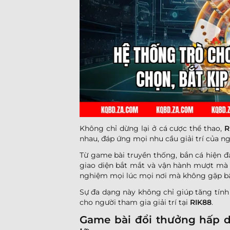
Không chỉ dừng lại ở cá cược thể thao,
R
nhau, đáp ứng mọi nhu cầu giải trí của ng
Từ game bài truyền thống, bắn cá hiện đạ
giao diện bắt mắt và vận hành mượt mà tr
nghiệm mọi lúc mọi nơi mà không gặp bất
Sự đa dạng này không chỉ giúp tăng tính
cho người tham gia giải trí tại
RIK88
.
Game bài đổi thưởng hấp d