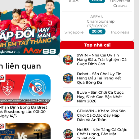
KuPS
Universitatea
Craiova
ASEAN
Championship
07/08/2026
20:00
Singapore
Indonesia
Top nhà cái
9WIN – Nhà Cái Uy Tín
Hàng Đầu, Trải Nghiệm Cá
n liên quan
Cược Đỉnh Cao
Debet – Sân Chơi Uy Tín
Hàng Đầu Tại Trang Kết
Quả Bóng Đá
hận Định Bóng Đá
est Vs Strasbourg Lúc
8Live – Sân Chơi Cá Cược
h00 Ngày 14/5
Hay, Đỉnh Cao Bậc Nhất
Năm 2026
Nhận Định Bóng Đá Brest
GEMWIN – Khám Phá Sân
Vs Strasbourg Lúc 00h00
Chơi Cá Cược Đầy Hấp
Ngày 14/5
Dẫn Và An Toàn
Net88 – Nền Tảng Cá Cược
hận Định Bóng Đá
Chất Lượng, Bảo Mật
ecce Vs Juventus Vào
Tuyệt Đối