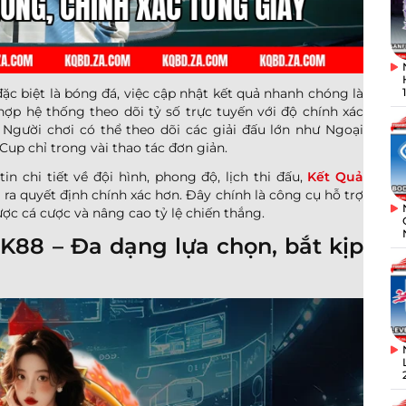
Hi
13
đặc biệt là bóng đá, việc cập nhật kết quả nhanh chóng là
hợp hệ thống theo dõi tỷ số trực tuyến với độ chính xác
 Người chơi có thể theo dõi các giải đấu lớn như Ngoại
N
p chỉ trong vài thao tác đơn giản.
Bo
00
n chi tiết về đội hình, phong độ, lịch thi đấu,
Kết Quả
 ra quyết định chính xác hơn. Đây chính là công cụ hỗ trợ
ợc cá cược và nâng cao tỷ lệ chiến thắng.
IK88 – Đa dạng lựa chọn, bắt kịp
N
L
Và