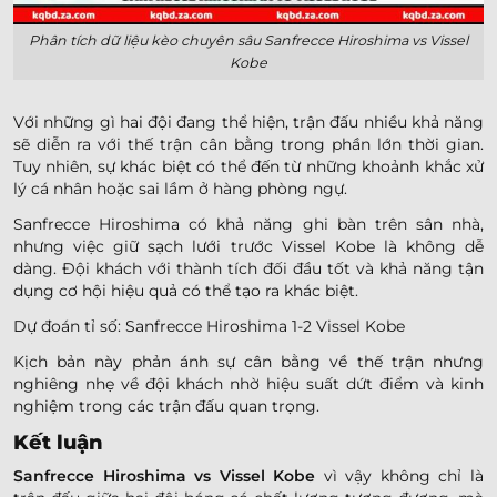
Phân tích dữ liệu kèo chuyên sâu Sanfrecce Hiroshima vs Vissel
Kobe
Với những gì hai đội đang thể hiện, trận đấu nhiều khả năng
sẽ diễn ra với thế trận cân bằng trong phần lớn thời gian.
Tuy nhiên, sự khác biệt có thể đến từ những khoảnh khắc xử
lý cá nhân hoặc sai lầm ở hàng phòng ngự.
Sanfrecce Hiroshima có khả năng ghi bàn trên sân nhà,
nhưng việc giữ sạch lưới trước Vissel Kobe là không dễ
dàng. Đội khách với thành tích đối đầu tốt và khả năng tận
dụng cơ hội hiệu quả có thể tạo ra khác biệt.
Dự đoán tỉ số: Sanfrecce Hiroshima 1-2 Vissel Kobe
Kịch bản này phản ánh sự cân bằng về thế trận nhưng
nghiêng nhẹ về đội khách nhờ hiệu suất dứt điểm và kinh
nghiệm trong các trận đấu quan trọng.
Kết luận
Sanfrecce Hiroshima vs Vissel Kobe
vì vậy không chỉ là