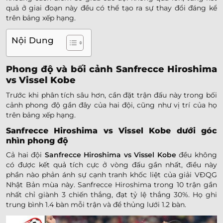
quả ở giai đoạn này đều có thể tạo ra sự thay đổi đáng kể
trên bảng xếp hạng.
Nội Dung
Phong độ và bối cảnh Sanfrecce Hiroshima
vs Vissel Kobe
Trước khi phân tích sâu hơn, cần đặt trận đấu này trong bối
cảnh phong độ gần đây của hai đội, cũng như vị trí của họ
trên bảng xếp hạng.
Sanfrecce Hiroshima vs Vissel Kobe dưới góc
nhìn phong độ
Cả hai đội
Sanfrecce Hiroshima vs Vissel Kobe
đều không
có được kết quả tích cực ở vòng đấu gần nhất, điều này
phần nào phản ánh sự cạnh tranh khốc liệt của giải VĐQG
Nhật Bản mùa này. Sanfrecce Hiroshima trong 10 trận gần
nhất chỉ giành 3 chiến thắng, đạt tỷ lệ thắng 30%. Họ ghi
trung bình 1.4 bàn mỗi trận và để thủng lưới 1.2 bàn.