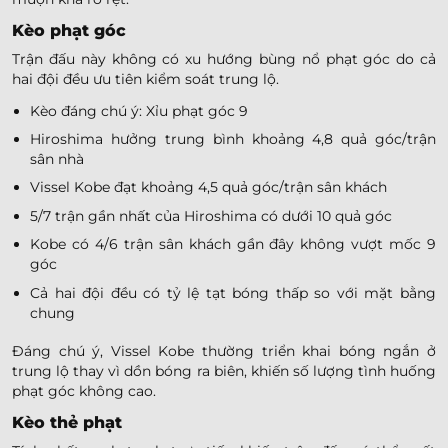
Kèo phạt góc
Trận đấu này không có xu hướng bùng nổ phạt góc do cả
hai đội đều ưu tiên kiểm soát trung lộ.
Kèo đáng chú ý: Xỉu phạt góc 9
Hiroshima hưởng trung bình khoảng 4,8 quả góc/trận
sân nhà
Vissel Kobe đạt khoảng 4,5 quả góc/trận sân khách
5/7 trận gần nhất của Hiroshima có dưới 10 quả góc
Kobe có 4/6 trận sân khách gần đây không vượt mốc 9
góc
Cả hai đội đều có tỷ lệ tạt bóng thấp so với mặt bằng
chung
Đáng chú ý, Vissel Kobe thường triển khai bóng ngắn ở
trung lộ thay vì dồn bóng ra biên, khiến số lượng tình huống
phạt góc không cao.
Kèo thẻ phạt