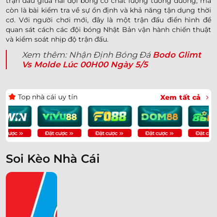
trận đấu giữa hai đội bóng có chất lượng tương đương, mà
còn là bài kiểm tra về sự ổn định và khả năng tận dụng thời
cơ. Với người chơi mới, đây là một trận đấu điển hình để
quan sát cách các đội bóng Nhật Bản vận hành chiến thuật
và kiểm soát nhịp độ trận đấu.
Xem thêm: Nhận Định Bóng Đá
Bodo Glimt
Vs Molde Lúc 00H00 Ngày 5/5
Top nhà cái uy tín
Xem tất cả
Soi Kèo Nhà Cái